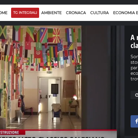
OME
TG INTEGRALI
AMBIENTE
CRONACA
CULTURA
ECONOMIA 
A 
cl
Son
sto
par
eco
tro