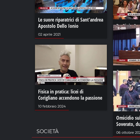
Le suore riparatrici di Sant'andrea
Apostolo Dello Ionio
Ra.Gi. in Se
legge su Al
02 aprile 2021
11 giugno 202
Catanzaro, l
patrimonio
05 maggio 20
Fisica in pratica: licei di
Corigliano accendono la passione
10 febbraio 2024
Omicidio sul
Soverato, du
SOCIETÀ
06 ottobre 20