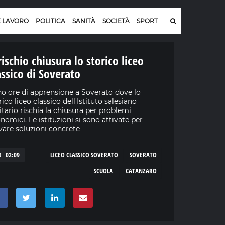
E LAVORO
POLITICA
SANITÀ
SOCIETÀ
SPORT
rischio chiusura lo storico liceo
assico di Soverato
o ore di apprensione a Soverato dove lo
rico liceo classico dell'Istituto salesiano
itario rischia la chiusura per problemi
nomici. Le istituzioni si sono attivate per
vare soluzioni concrete
02:09
LICEO CLASSICO SOVERATO
SOVERATO
SCUOLA
CATANZARO