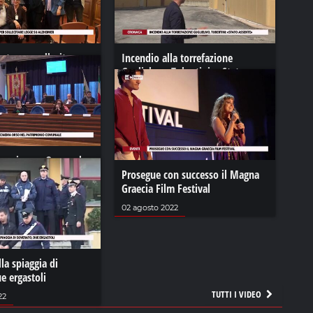
nato per sollecitare
Incendio alla torrefazione
zheimer
Guglielmo, Tubertini: «Stato
assente»
3
28 agosto 2023
’ex cinema Orso nel
 comunale
Prosegue con successo il Magna
Graecia Film Festival
23
02 agosto 2022
la spiaggia di
e ergastoli
TUTTI I VIDEO
22