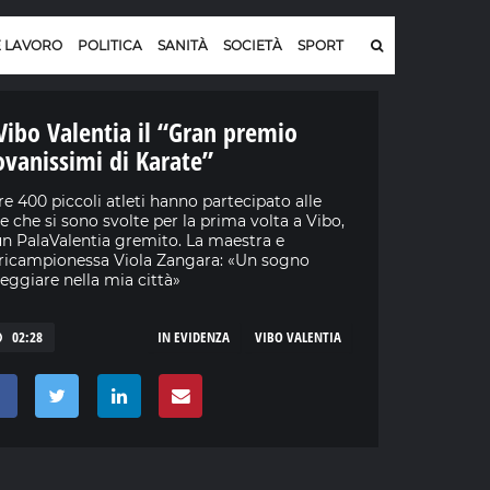
E LAVORO
POLITICA
SANITÀ
SOCIETÀ
SPORT
Vibo Valentia il “Gran premio
ovanissimi di Karate”
re 400 piccoli atleti hanno partecipato alle
e che si sono svolte per la prima volta a Vibo,
un PalaValentia gremito. La maestra e
ricampionessa Viola Zangara: «Un sogno
eggiare nella mia città»
02:28
IN EVIDENZA
VIBO VALENTIA