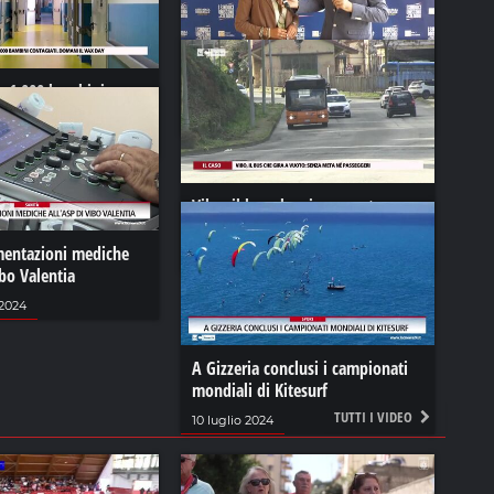
ca 1.000 bambini
interviste anci
Domani il vax day
11 luglio 2024
022
Vibo, il bus che gira a vuoto:
senza meta né passeggeri
entazioni mediche
22 gennaio 2022
ibo Valentia
 2024
A Gizzeria conclusi i campionati
mondiali di Kitesurf
TUTTI I VIDEO
10 luglio 2024