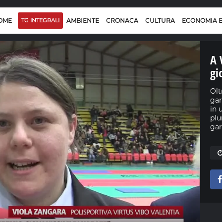
OME
TG INTEGRALI
AMBIENTE
CRONACA
CULTURA
ECONOMIA 
A 
gi
Olt
gar
in 
plu
gar