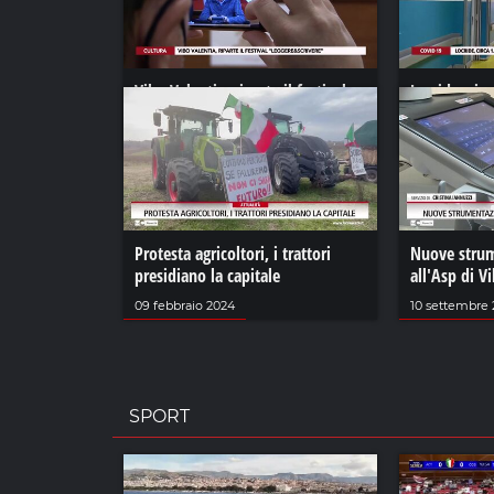
Vibo Valentia, riparte il festival
Locride, cir
“Leggere&Scrivere”
contagiati. 
21 ottobre 2021
05 gennaio 2
Protesta agricoltori, i trattori
Nuove strum
presidiano la capitale
all'Asp di V
09 febbraio 2024
10 settembre
SPORT