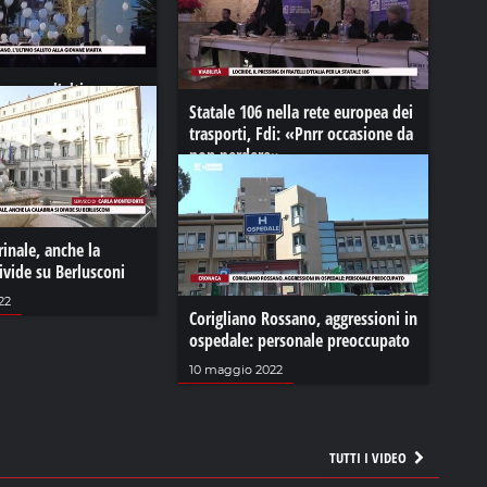
ossano, l’ultimo
giovane Marta
Statale 106 nella rete europea dei
trasporti, Fdi: «Pnrr occasione da
23
non perdere»
01 dicembre 2021
rinale, anche la
divide su Berlusconi
22
Corigliano Rossano, aggressioni in
ospedale: personale preoccupato
10 maggio 2022
TUTTI I VIDEO