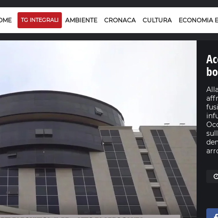
OME
TG INTEGRALI
AMBIENTE
CRONACA
CULTURA
ECONOMIA 
Ac
bo
All
aff
fus
inf
Occ
sul
dem
arr