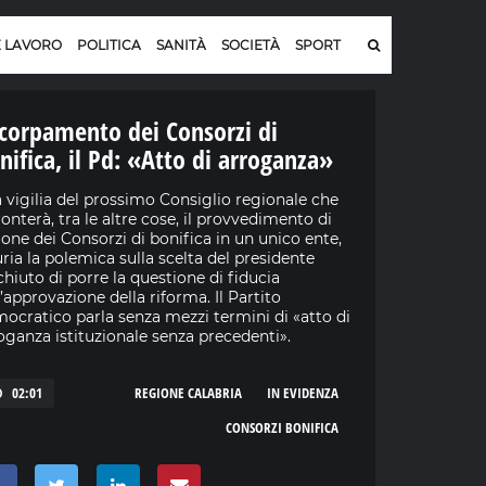
E LAVORO
POLITICA
SANITÀ
SOCIETÀ
SPORT
corpamento dei Consorzi di
nifica, il Pd: «Atto di arroganza»
a vigilia del prossimo Consiglio regionale che
ronterà, tra le altre cose, il provvedimento di
ione dei Consorzi di bonifica in un unico ente,
uria la polemica sulla scelta del presidente
hiuto di porre la questione di fiducia
l’approvazione della riforma. Il Partito
ocratico parla senza mezzi termini di «atto di
oganza istituzionale senza precedenti».
02:01
REGIONE CALABRIA
IN EVIDENZA
CONSORZI BONIFICA