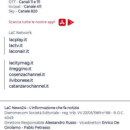
DTT -
Canali 11 e 111
tivùsat -
Canale 411
Sky -
Canale 820
Scarica tutte le nostre app!
lacplay.it
lactv.it
laconair.it
lacitymag.it
ilreggino.it
cosenzachannel.it
ilvibonese.it
catanzarochannel.it
LaC News24 - L'informazione che fa notizia
Diemmecom Società Editoriale - reg. trib. VV 23/05/1989 n°68 - R.O.C.
4049
Direttore Responsabile
Alessandro Russo
- Vicedirettori
Enrico De
Girolamo - Pablo Petrasso