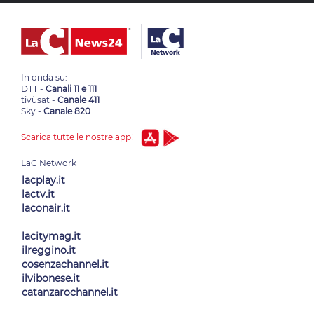
In onda su:
DTT -
Canali 11 e 111
tivùsat -
Canale 411
Sky -
Canale 820
Scarica tutte le nostre app!
lacplay.it
lactv.it
laconair.it
lacitymag.it
ilreggino.it
cosenzachannel.it
ilvibonese.it
catanzarochannel.it