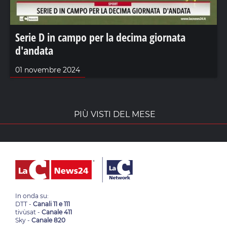
Serie D in campo per la decima giornata
d'andata
01 novembre 2024
PIÙ VISTI DEL MESE
In onda su:
DTT -
Canali 11 e 111
tivùsat -
Canale 411
Sky -
Canale 820