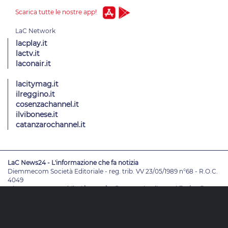
Scarica tutte le nostre app!
lacplay.it
lactv.it
laconair.it
lacitymag.it
ilreggino.it
cosenzachannel.it
ilvibonese.it
catanzarochannel.it
LaC News24 - L'informazione che fa notizia
Diemmecom Società Editoriale - reg. trib. VV 23/05/1989 n°68 - R.O.C.
4049
Direttore Responsabile
Alessandro Russo
- Vicedirettori
Enrico De
Girolamo - Pablo Petrasso
Direttore Editoriale
Maria Grazia Falduto
www.diemmecom.it