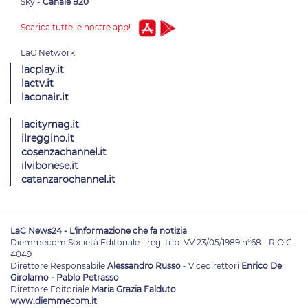
Sky -
Canale 820
Scarica tutte le nostre app!
lacplay.it
lactv.it
laconair.it
lacitymag.it
ilreggino.it
cosenzachannel.it
ilvibonese.it
catanzarochannel.it
LaC News24 - L'informazione che fa notizia
Diemmecom Società Editoriale - reg. trib. VV 23/05/1989 n°68 - R.O.C.
4049
Direttore Responsabile
Alessandro Russo
- Vicedirettori
Enrico De
Girolamo - Pablo Petrasso
Direttore Editoriale
Maria Grazia Falduto
www.diemmecom.it