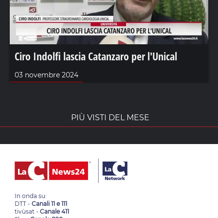
Ciro Indolfi lascia Catanzaro per l'Unical
03 novembre 2024
PIÙ VISTI DEL MESE
In onda su:
DTT -
Canali 11 e 111
tivùsat -
Canale 411