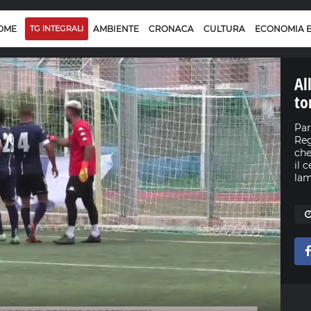
OME
TG INTEGRALI
AMBIENTE
CRONACA
CULTURA
ECONOMIA 
Al
to
Par
Reg
che
il 
lam