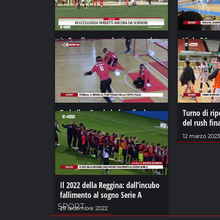
In Eccellenza verdetti ancora da
Viola RC, sco
scrivere
contro Mest
10 aprile 2024
04 ottobre 20
Torball, a Rende la fase finale
Turno di rip
della coppa Italia
del rush fin
18 maggio 2021
12 marzo 2023
Il 2022 della Reggina: dall’incubo
fallimento al sogno Serie A
SPORT
29 dicembre 2022