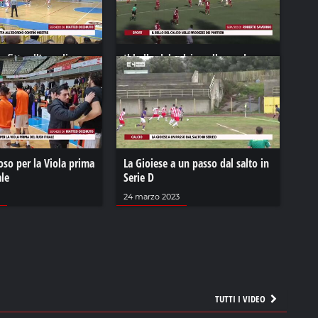
nfitta all’esordio
Il bello del calcio nelle prodezze
re
dei portieri
22
22 settembre 2022
oso per la Viola prima
La Gioiese a un passo dal salto in
ale
Serie D
24 marzo 2023
TUTTI I VIDEO