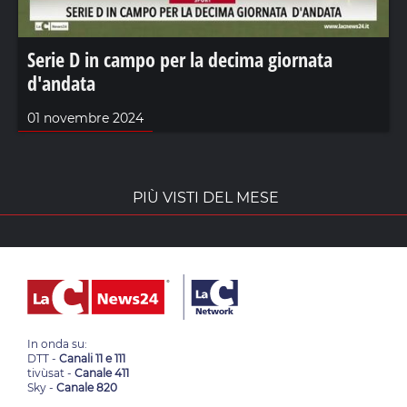
Serie D in campo per la decima giornata
d'andata
01 novembre 2024
PIÙ VISTI DEL MESE
In onda su:
DTT -
Canali 11 e 111
tivùsat -
Canale 411
Sky -
Canale 820