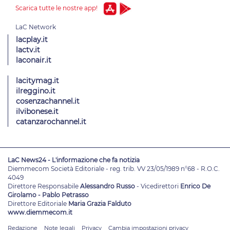
Scarica tutte le nostre app!
lacplay.it
lactv.it
laconair.it
lacitymag.it
ilreggino.it
cosenzachannel.it
ilvibonese.it
catanzarochannel.it
LaC News24 - L'informazione che fa notizia
Diemmecom Società Editoriale - reg. trib. VV 23/05/1989 n°68 - R.O.C.
4049
Direttore Responsabile
Alessandro Russo
- Vicedirettori
Enrico De
Girolamo - Pablo Petrasso
Direttore Editoriale
Maria Grazia Falduto
www.diemmecom.it
Redazione
Note legali
Privacy
Cambia impostazioni privacy