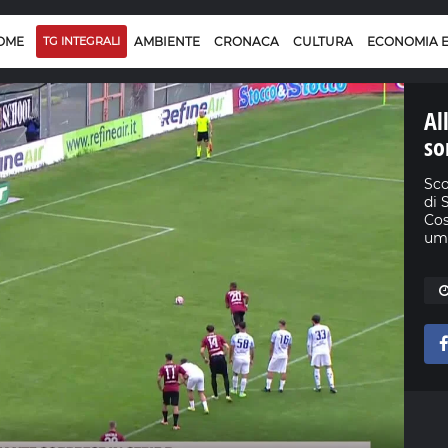
OME
TG INTEGRALI
AMBIENTE
CRONACA
CULTURA
ECONOMIA 
Al
so
Sco
di 
Cos
umo