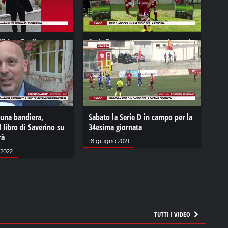
ffida a Zauli per
Serie B, ancora un pareggio per la
entusiasmo
Reggina
023
04 maggio 2021
una bandiera,
Sabato la Serie D in campo per la
l libro di Saverino su
34esima giornata
rà
18 giugno 2021
2022
TUTTI I VIDEO