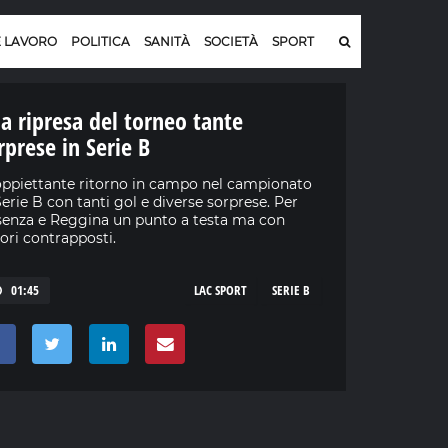
E LAVORO
POLITICA
SANITÀ
SOCIETÀ
SPORT
la ripresa del torneo tante
rprese in Serie B
ppiettante ritorno in campo nel campionato
Serie B con tanti gol e diverse sorprese. Per
enza e Reggina un punto a testa ma con
ri contrapposti.
01:45
LAC SPORT
SERIE B