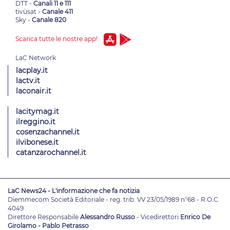
DTT -
Canali 11 e 111
tivùsat -
Canale 411
Sky -
Canale 820
Scarica tutte le nostre app!
lacplay.it
lactv.it
laconair.it
lacitymag.it
ilreggino.it
cosenzachannel.it
ilvibonese.it
catanzarochannel.it
LaC News24 - L'informazione che fa notizia
Diemmecom Società Editoriale - reg. trib. VV 23/05/1989 n°68 - R.O.C.
4049
Direttore Responsabile
Alessandro Russo
- Vicedirettori
Enrico De
Girolamo - Pablo Petrasso