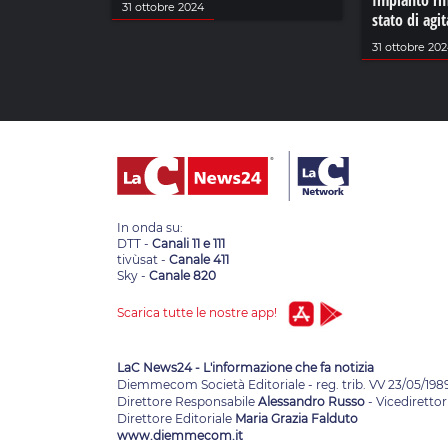
Impianto rifi
31 ottobre 2024
stato di agi
31 ottobre 20
In onda su:
DTT -
Canali 11 e 111
tivùsat -
Canale 411
Sky -
Canale 820
Scarica tutte le nostre app!
LaC News24 - L'informazione che fa notizia
Diemmecom Società Editoriale - reg. trib. VV 23/05/198
Direttore Responsabile
Alessandro Russo
- Vicedirettor
Direttore Editoriale
Maria Grazia Falduto
www.diemmecom.it