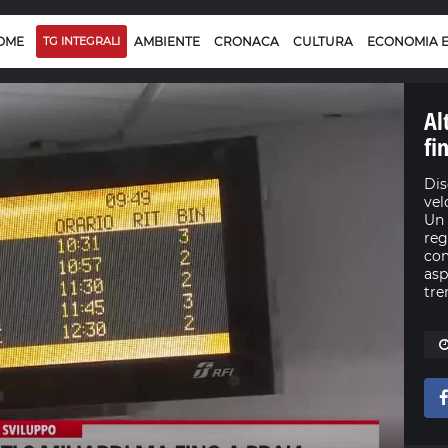
OME
TG INTEGRALI
AMBIENTE
CRONACA
CULTURA
ECONOMIA 
Al
fi
Dis
vel
Un 
reg
com
asp
tre