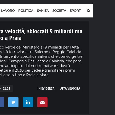
E LAVORO
POLITICA
SANITÀ
SOCIETÀ
SPORT
ta velocità, sbloccati 9 miliardi ma
no a Praia
co verde del Ministero ai 9 miliardi per l’Alta
ocità ferroviaria tra Salerno e Reggio Calabria.
Intervento, specifica Salvini, che coinvolge tre
ioni, Campania Basilicata e Calabria, che però
e anticipato dal nostro network dovrà
ettare il 2030 per vedere transitare i primi
ni e solo fino a Praia a Mare.
02:24
IN EVIDENZA
ALTA VELOCITÀ