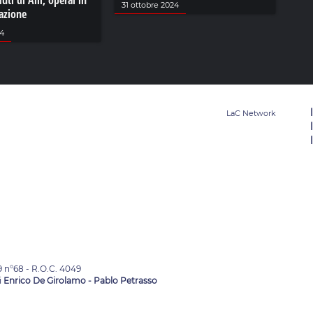
uti di Alli, operai in
31 ottobre 2024
tazione
24
9 n°68 - R.O.C. 4049
i
Enrico De Girolamo - Pablo Petrasso