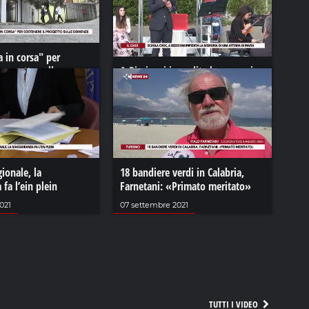
a in corsa" per
 progetto sulle
A Rizziconi impedita la memoria
di una vittima di mafia
2021
23 maggio 2023
gionale, la
18 bandiere verdi in Calabria,
fa l’ein plein
Farnetani: «Primato meritato»
021
07 settembre 2021
TUTTI I VIDEO