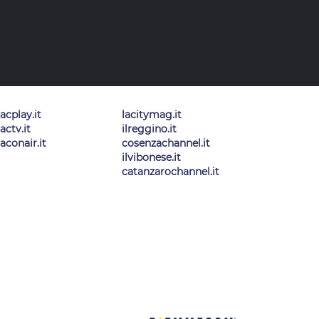
lacplay.it
lacitymag.it
lactv.it
ilreggino.it
laconair.it
cosenzachannel.it
ilvibonese.it
catanzarochannel.it