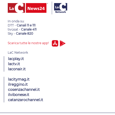
In onda su:
DTT -
Canali 11 e 111
tivùsat -
Canale 411
Sky -
Canale 820
Scarica tutte le nostre app!
lacplay.it
lactv.it
laconair.it
lacitymag.it
ilreggino.it
cosenzachannel.it
ilvibonese.it
catanzarochannel.it