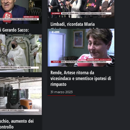
Limbadi, ricordata Maria
i Gerardo Sacco:
Chindamo a sette anni dalla
udio in memoria di
scomparsa
ne
06 maggio 2023
2023
Rende, Artese ritorna da
uno: grande festa per
vicesindaco e smentisce ipotesi di
nuovo Stellario
rimpasto
2
31 marzo 2023
ischio, aumento dei
controllo