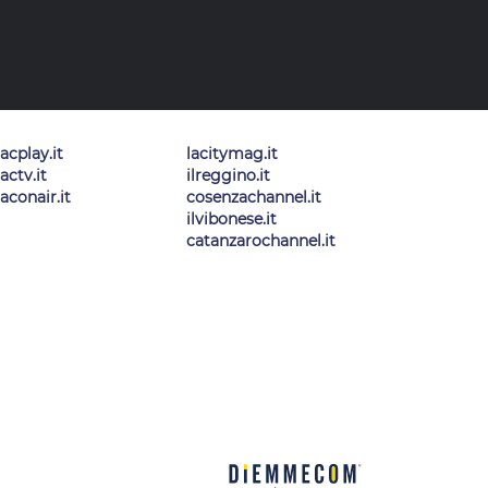
lacplay.it
lacitymag.it
lactv.it
ilreggino.it
laconair.it
cosenzachannel.it
ilvibonese.it
catanzarochannel.it