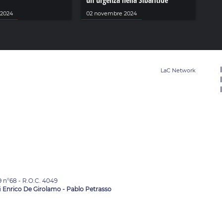
un'urgenza nella Sibaritide
 2024
02 novembre 2024
9 n°68 - R.O.C. 4049
i
Enrico De Girolamo - Pablo Petrasso