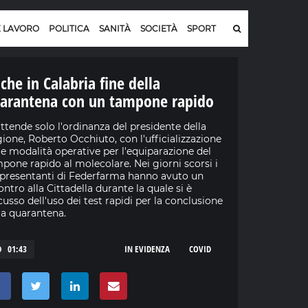
E LAVORO
POLITICA
SANITÀ
SOCIETÀ
SPORT
che in Calabria fine della
arantena con un tampone rapido
attende solo l'ordinanza del presidente della
ione, Roberto Occhiuto, con l'ufficializzazione
le modalità operative per l'equiparazione del
pone rapido al molecolare. Nei giorni scorsi i
presentanti di Federfarma hanno avuto un
ontro alla Cittadella durante la quale si è
cusso dell'uso dei test rapidi per la conclusione
la quarantena.
01:43
IN EVIDENZA
COVID