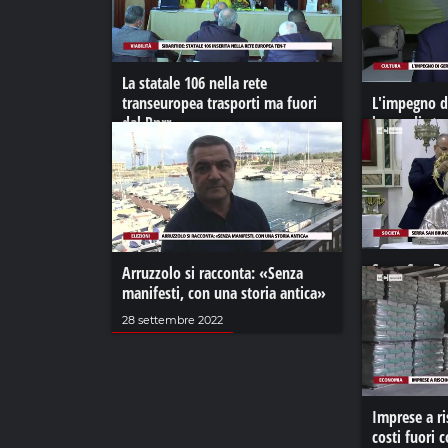
La statale 106 nella rete
transeuropea trasporti ma fuori
L'impegno d
dal Pnrr
borsa di st
Nuccio Ordi
25 febbraio 2022
18 settembre 
Serra San Br
Arruzzolo si racconta: «Senza
la posa del 
manifesti, con una storia antica»
13 ottobre 202
28 settembre 2022
Imprese a r
costi fuori 