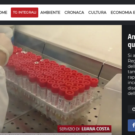
OME
TG INTEGRALI
AMBIENTE
CRONACA
CULTURA
ECONOMIA 
An
qu
Si 
Reg
del
tam
rap
inc
dis
del