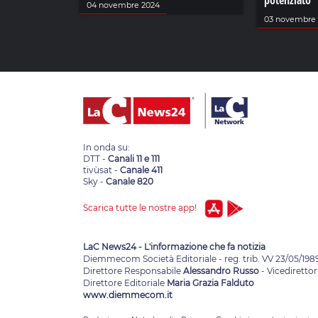
potenziato
04 novembre 2024
03 novembre
In onda su:
DTT -
Canali 11 e 111
tivùsat -
Canale 411
Sky -
Canale 820
Scarica tutte le nostre app!
LaC News24 - L'informazione che fa notizia
Diemmecom Società Editoriale - reg. trib. VV 23/05/198
Direttore Responsabile
Alessandro Russo
- Vicedirettor
Direttore Editoriale
Maria Grazia Falduto
www.diemmecom.it