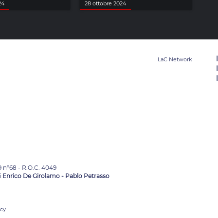
24
28 ottobre 2024
9 n°68 - R.O.C. 4049
i
Enrico De Girolamo - Pablo Petrasso
acy