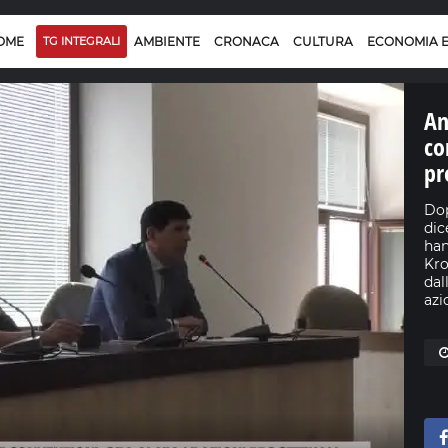
OME
TG INTEGRALI
AMBIENTE
CRONACA
CULTURA
ECONOMIA 
An
co
pr
Dop
dic
han
Kro
dal
azi