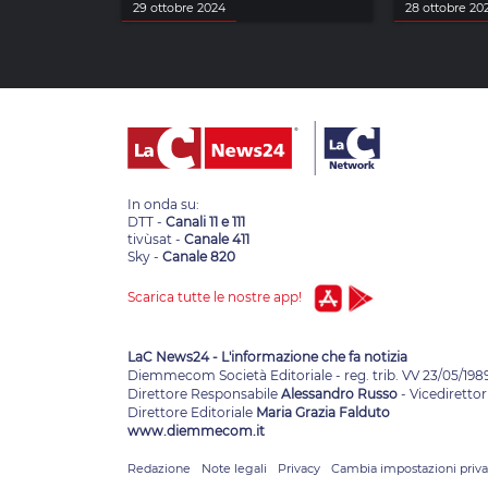
29 ottobre 2024
28 ottobre 20
In onda su:
DTT -
Canali 11 e 111
tivùsat -
Canale 411
Sky -
Canale 820
Scarica tutte le nostre app!
LaC News24 - L'informazione che fa notizia
Diemmecom Società Editoriale - reg. trib. VV 23/05/198
Direttore Responsabile
Alessandro Russo
- Vicedirettor
Direttore Editoriale
Maria Grazia Falduto
www.diemmecom.it
Redazione
Note legali
Privacy
Cambia impostazioni priv