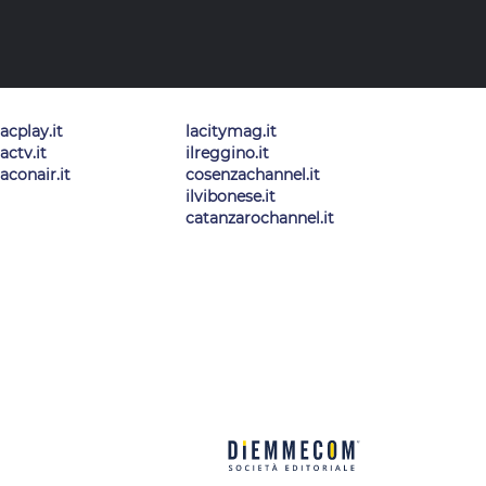
lacplay.it
lacitymag.it
lactv.it
ilreggino.it
laconair.it
cosenzachannel.it
ilvibonese.it
catanzarochannel.it