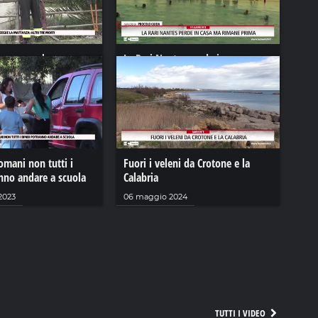
 prosegue la
La Rari Nantes perde in casa ma
tri tre morti
rimane prima
23
20 febbraio 2024
omani non tutti i
Fuori i veleni da Crotone e la
nno andare a scuola
Calabria
2023
06 maggio 2024
TUTTI I VIDEO