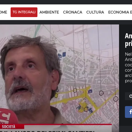
OME
TG INTEGRALI
AMBIENTE
CRONACA
CULTURA
ECONOMIA 
An
pr
Nel
Ant
coo
com
arc
pro