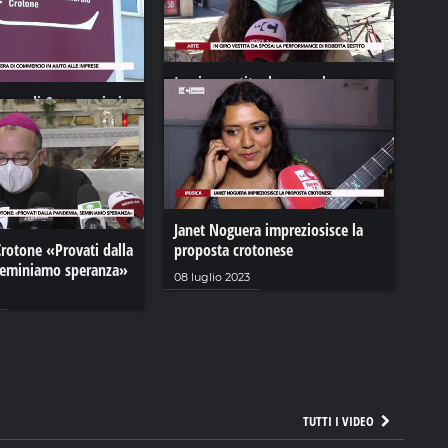
In giro vestita da sposa la
mera di Commercio in
performance di Roberta Sestito
mprese
28 gennaio 2021
21
Janet Noguera impreziosisce la
rotone «Provati dalla
proposta crotonese
seminiamo speranza»
08 luglio 2023
TUTTI I VIDEO