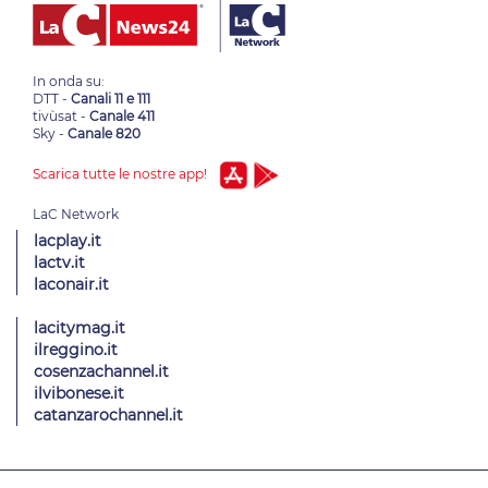
In onda su:
DTT -
Canali 11 e 111
tivùsat -
Canale 411
Sky -
Canale 820
Scarica tutte le nostre app!
lacplay.it
lactv.it
laconair.it
lacitymag.it
ilreggino.it
cosenzachannel.it
ilvibonese.it
catanzarochannel.it