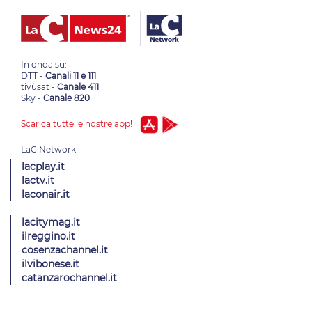
In onda su:
DTT -
Canali 11 e 111
tivùsat -
Canale 411
Sky -
Canale 820
Scarica tutte le nostre app!
lacplay.it
lactv.it
laconair.it
lacitymag.it
ilreggino.it
cosenzachannel.it
ilvibonese.it
catanzarochannel.it