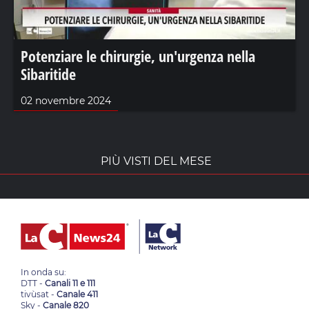
Potenziare le chirurgie, un'urgenza nella
Sibaritide
02 novembre 2024
PIÙ VISTI DEL MESE
In onda su:
DTT -
Canali 11 e 111
tivùsat -
Canale 411
Sky -
Canale 820