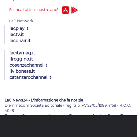
Scarica tutte le nostre app!
lacplay.it
lactv.it
laconair.it
lacitymag.it
ilreggino.it
cosenzachannel.it
ilvibonese.it
catanzarochannel.it
LaC News24 - L'informazione che fa notizia
Diemmecom Società Editoriale - reg. trib. VV 23/05/1989 n°68 - R.O.C.
4049
Direttore Responsabile
Alessandro Russo
- Vicedirettori
Enrico De
Girolamo - Pablo Petrasso
Direttore Editoriale
Maria Grazia Falduto
www.diemmecom.it