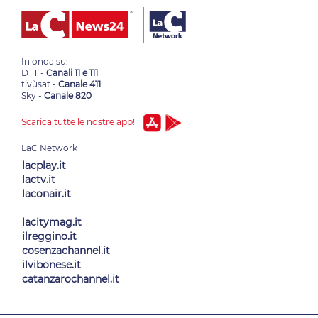
In onda su:
DTT -
Canali 11 e 111
tivùsat -
Canale 411
Sky -
Canale 820
Scarica tutte le nostre app!
lacplay.it
lactv.it
laconair.it
lacitymag.it
ilreggino.it
cosenzachannel.it
ilvibonese.it
catanzarochannel.it