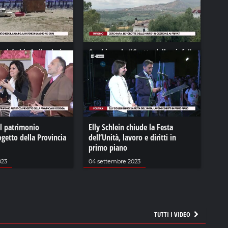
rché chiede il salario,
Cerchiara, le “Grotte delle ninfe”
 lavoro nei guai
in gestione ai privati
22
06 settembre 2021
l patrimonio
Elly Schlein chiude la Festa
rogetto della Provincia
dell’Unità, lavoro e diritti in
primo piano
023
04 settembre 2023
TUTTI I VIDEO