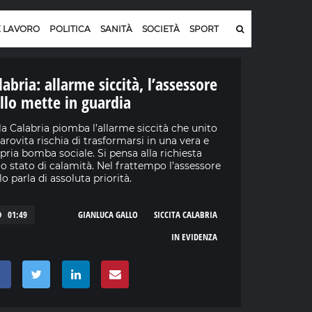
E LAVORO
POLITICA
SANITÀ
SOCIETÀ
SPORT
labria: allarme siccità, l’assessore
llo mette in guardia
la Calabria piomba l’allarme siccità che unito
carovita rischia di trasformarsi in una vera e
pria bomba sociale. Si pensa alla richiesta
lo stato di calamità. Nel frattempo l’assessore
lo parla di assoluta priorità.
01:49
GIANLUCA GALLO
SICCITA CALABRIA
IN EVIDENZA