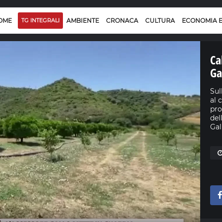
OME
TG INTEGRALI
AMBIENTE
CRONACA
CULTURA
ECONOMIA 
Ca
Ga
Sul
al 
pro
del
Gal