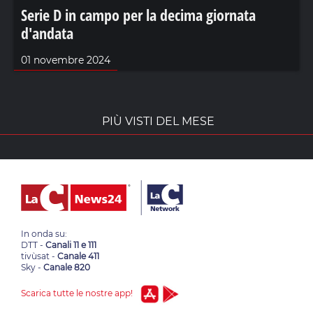
Serie D in campo per la decima giornata
d'andata
01 novembre 2024
PIÙ VISTI DEL MESE
In onda su:
DTT -
Canali 11 e 111
tivùsat -
Canale 411
Sky -
Canale 820
Scarica tutte le nostre app!