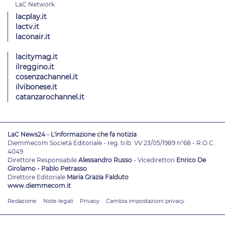
lacplay.it
lactv.it
laconair.it
lacitymag.it
ilreggino.it
cosenzachannel.it
ilvibonese.it
catanzarochannel.it
LaC News24 - L'informazione che fa notizia
Diemmecom Società Editoriale - reg. trib. VV 23/05/1989 n°68 - R.O.C.
4049
Direttore Responsabile
Alessandro Russo
- Vicedirettori
Enrico De
Girolamo - Pablo Petrasso
Direttore Editoriale
Maria Grazia Falduto
www.diemmecom.it
Redazione
Note legali
Privacy
Cambia impostazioni privacy