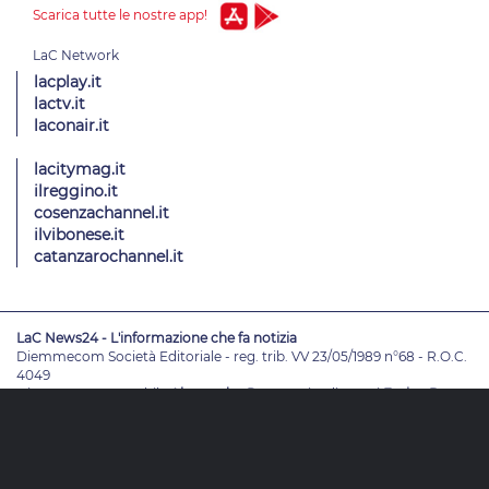
Scarica tutte le nostre app!
lacplay.it
lactv.it
laconair.it
lacitymag.it
ilreggino.it
cosenzachannel.it
ilvibonese.it
catanzarochannel.it
LaC News24 - L'informazione che fa notizia
Diemmecom Società Editoriale - reg. trib. VV 23/05/1989 n°68 - R.O.C.
4049
Direttore Responsabile
Alessandro Russo
- Vicedirettori
Enrico De
Girolamo - Pablo Petrasso
Direttore Editoriale
Maria Grazia Falduto
www.diemmecom.it
Redazione
Note legali
Privacy
Cambia impostazioni privacy