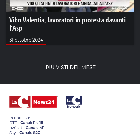
Vibo Valentia, lavoratori in protesta davanti
l’Asp
31 ottobre 2024
PIÙ VISTI DEL MESE
In onda su:
DTT -
Canali 11 e 111
tivùsat -
Canale 411
Sky -
Canale 820