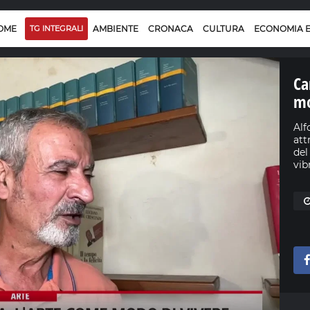
OME
TG INTEGRALI
AMBIENTE
CRONACA
CULTURA
ECONOMIA 
Ca
mo
Alf
att
del
vib