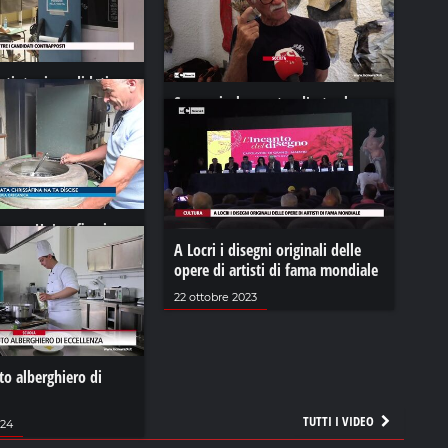
ati, tre i candidati
i
Souvenir, la mostra d'arte che
denuncia l'inciviltà
23
19 luglio 2024
ws - Un'oreficeria
 Brancaleone
A Locri i disegni originali delle
opere di artisti di fama mondiale
22 ottobre 2023
uto alberghiero di
TUTTI I VIDEO
024