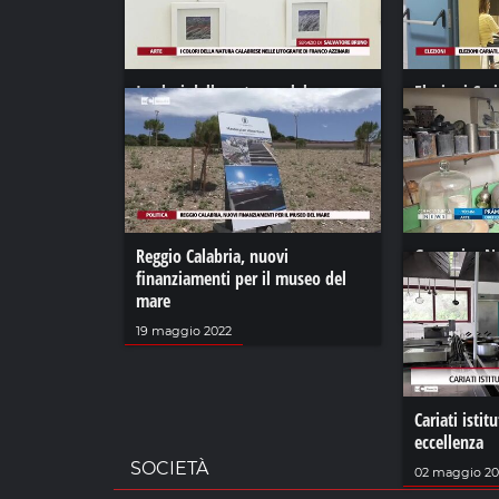
I colori della natura calabrese
Elezioni Cari
nelle litografie di Franco Azzinari
contrappost
02 dicembre 2022
02 maggio 20
Reggio Calabria, nuovi
Grecanica Ne
finanziamenti per il museo del
grecanica a
mare
31 luglio 2024
19 maggio 2022
Cariati istit
eccellenza
SOCIETÀ
02 maggio 2