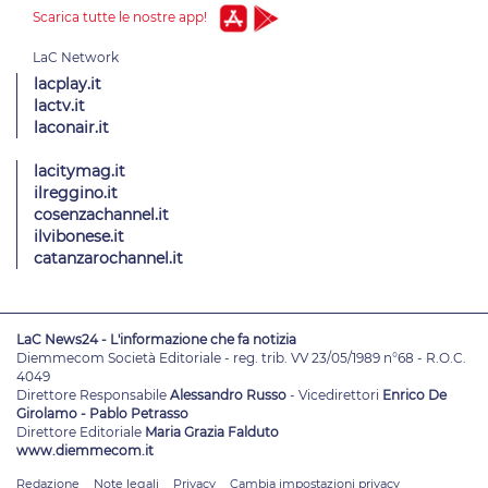
Scarica tutte le nostre app!
lacplay.it
lactv.it
laconair.it
lacitymag.it
ilreggino.it
cosenzachannel.it
ilvibonese.it
catanzarochannel.it
LaC News24 - L'informazione che fa notizia
Diemmecom Società Editoriale - reg. trib. VV 23/05/1989 n°68 - R.O.C.
4049
Direttore Responsabile
Alessandro Russo
- Vicedirettori
Enrico De
Girolamo - Pablo Petrasso
Direttore Editoriale
Maria Grazia Falduto
www.diemmecom.it
Redazione
Note legali
Privacy
Cambia impostazioni privacy