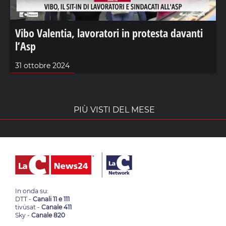
Vibo Valentia, lavoratori in protesta davanti
l’Asp
31 ottobre 2024
PIÙ VISTI DEL MESE
In onda su:
DTT -
Canali 11 e 111
tivùsat -
Canale 411
Sky -
Canale 820