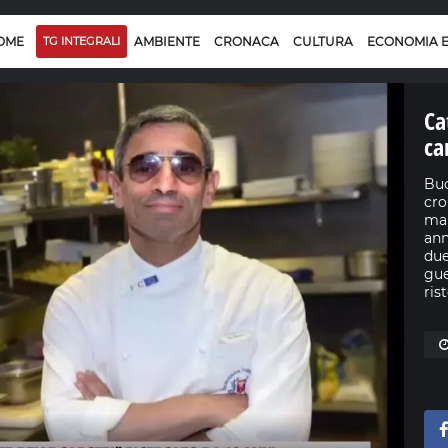
OME
TG INTEGRALI
AMBIENTE
CRONACA
CULTURA
ECONOMIA 
Ca
ca
Buo
cro
ma 
ann
due
gue
ris