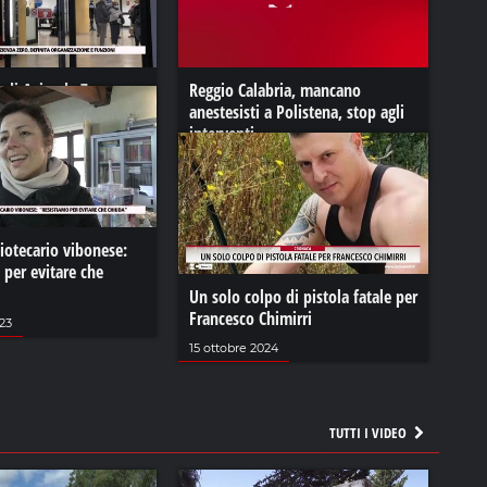
i di Azienda Zero,
Reggio Calabria, mancano
anizzazione e funzioni
anestesisti a Polistena, stop agli
interventi
023
02 luglio 2022
iotecario vibonese:
per evitare che
Un solo colpo di pistola fatale per
Francesco Chimirri
23
15 ottobre 2024
TUTTI I VIDEO