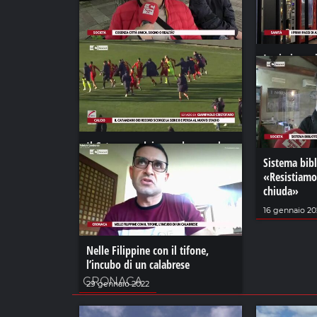
Cosenza città unica, sogno o
I primi pass
realtà
definita org
22 maggio 2023
23 febbraio 2
Il Catanzaro dei record scorge la
Serie B e pensa al nuovo stadio
Sistema bibl
«Resistiamo 
09 febbraio 2023
chiuda»
16 gennaio 20
Nelle Filippine con il tifone,
l’incubo di un calabrese
CRONACA
29 gennaio 2022