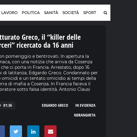
E LAVORO
POLITICA
SANITÀ
SOCIETÀ
SPORT
tturato Greco, il “killer delle
rceri” ricercato da 16 anni
n pomeriggio e bentrovati. In apertura la
naca, con una notizia che arriva da Cosenza
che ci porta in Francia. Arrestato, dopo 16
i di latitanza, Edgardo Greco. Condannato per
 omicidi e un tentato omicidio ai tempi della
rra di mafia a Cosenza. In Francia faceva il
toratore sotto falsa identità. Antonio Clausi
01:36
EDGARDO GRECO
IN EVIDENZA
NDRANGHETA