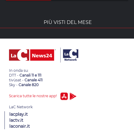
PIÙ VISTI DEL MESE
In onda su:
DTT -
Canali 11 e 111
tivùsat -
Canale 411
Sky -
Canale 820
Scarica tutte le nostre app!
lacplay.it
lactv.it
laconair.it