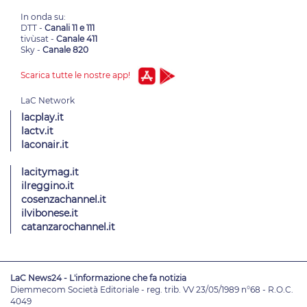
In onda su:
DTT -
Canali 11 e 111
tivùsat -
Canale 411
Sky -
Canale 820
Scarica tutte le nostre app!
lacplay.it
lactv.it
laconair.it
lacitymag.it
ilreggino.it
cosenzachannel.it
ilvibonese.it
catanzarochannel.it
LaC News24 - L'informazione che fa notizia
Diemmecom Società Editoriale - reg. trib. VV 23/05/1989 n°68 - R.O.C.
4049