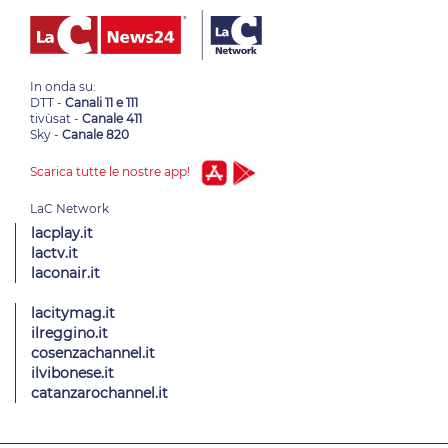
In onda su:
DTT -
Canali 11 e 111
tivùsat -
Canale 411
Sky -
Canale 820
Scarica tutte le nostre app!
lacplay.it
lactv.it
laconair.it
lacitymag.it
ilreggino.it
cosenzachannel.it
ilvibonese.it
catanzarochannel.it