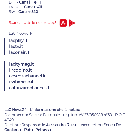
DTT -
Canali 11 e 111
tivùsat -
Canale 411
Sky -
Canale 820
Scarica tutte le nostre app!
lacplay.it
lactv.it
laconair.it
lacitymag.it
ilreggino.it
cosenzachannel.it
ilvibonese.it
catanzarochannel.it
LaC News24 - L'informazione che fa notizia
Diemmecom Società Editoriale - reg. trib. VV 23/05/1989 n°68 - R.O.C.
4049
Direttore Responsabile
Alessandro Russo
- Vicedirettori
Enrico De
Girolamo - Pablo Petrasso