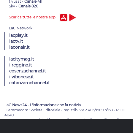
tivùsat -
Canale 411
Sky -
Canale 820
Scarica tutte le nostre app!
lacplay.it
lactv.it
laconair.it
lacitymag.it
ilreggino.it
cosenzachannel.it
ilvibonese.it
catanzarochannel.it
LaC News24 - L'informazione che fa notizia
Diemmecom Società Editoriale - reg. trib. VV 23/05/1989 n°68 - R.O.C.
4049
Direttore Responsabile
Alessandro Russo
- Vicedirettori
Enrico De
Girolamo - Pablo Petrasso
Direttore Editoriale
Maria Grazia Falduto