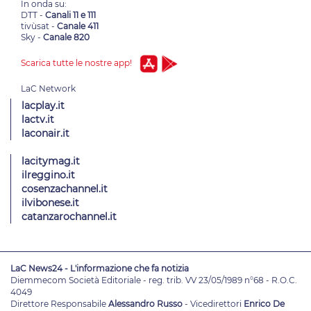
In onda su:
DTT -
Canali 11 e 111
tivùsat -
Canale 411
Sky -
Canale 820
Scarica tutte le nostre app!
lacplay.it
lactv.it
laconair.it
lacitymag.it
ilreggino.it
cosenzachannel.it
ilvibonese.it
catanzarochannel.it
LaC News24 - L'informazione che fa notizia
Diemmecom Società Editoriale - reg. trib. VV 23/05/1989 n°68 - R.O.C.
4049
Direttore Responsabile
Alessandro Russo
- Vicedirettori
Enrico De