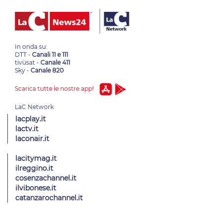
In onda su:
DTT -
Canali 11 e 111
tivùsat -
Canale 411
Sky -
Canale 820
Scarica tutte le nostre app!
lacplay.it
lactv.it
laconair.it
lacitymag.it
ilreggino.it
cosenzachannel.it
ilvibonese.it
catanzarochannel.it