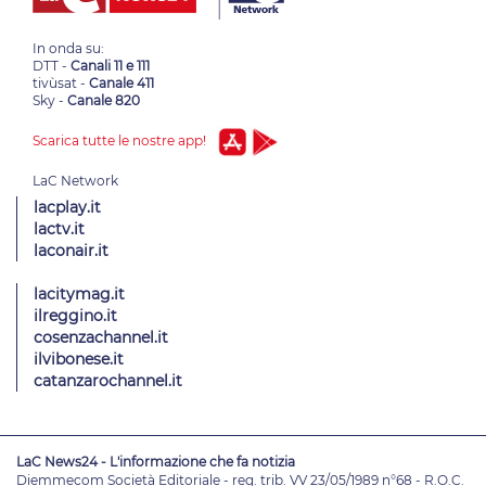
In onda su:
DTT -
Canali 11 e 111
tivùsat -
Canale 411
Sky -
Canale 820
Scarica tutte le nostre app!
lacplay.it
lactv.it
laconair.it
lacitymag.it
ilreggino.it
cosenzachannel.it
ilvibonese.it
catanzarochannel.it
LaC News24 - L'informazione che fa notizia
Diemmecom Società Editoriale - reg. trib. VV 23/05/1989 n°68 - R.O.C.