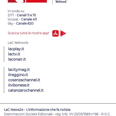
In onda su:
DTT -
Canali 11 e 111
tivùsat -
Canale 411
Sky -
Canale 820
Scarica tutte le nostre app!
lacplay.it
lactv.it
laconair.it
lacitymag.it
ilreggino.it
cosenzachannel.it
ilvibonese.it
catanzarochannel.it
LaC News24 - L'informazione che fa notizia
Diemmecom Società Editoriale - reg. trib. VV 23/05/1989 n°68 - R.O.C.