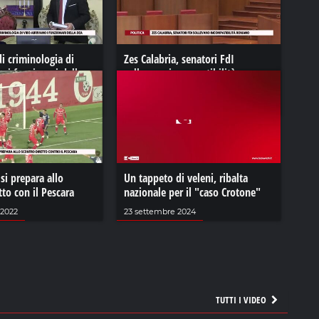
di criminologia di
Zes Calabria, senatori FdI
o i funzionari della
sollevano incompatibilità
Romano
22
21 luglio 2023
 si prepara allo
Un tappeto di veleni, ribalta
tto con il Pescara
nazionale per il "caso Crotone"
2022
23 settembre 2024
TUTTI I VIDEO