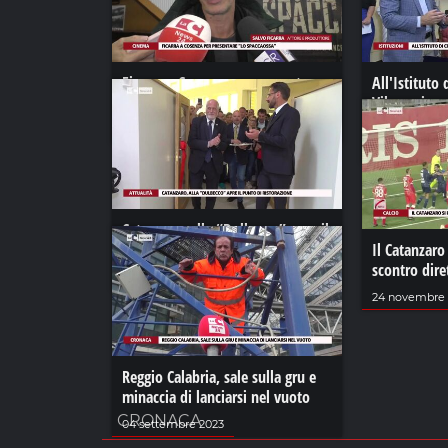
Ficarra a Cosenza per presentare
All'Istituto 
“Lo Spaccaossa”
Vibo arrivan
Dea
03 dicembre 2022
04 agosto 20
Catanzaro, alla “Dulbecco” apre il
punto di ristorazione
Il Catanzaro
scontro dire
06 giugno 2023
24 novembre 
Reggio Calabria, sale sulla gru e
minaccia di lanciarsi nel vuoto
CRONACA
04 settembre 2023