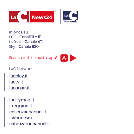
In onda su:
DTT -
Canali 11 e 111
tivùsat -
Canale 411
Sky -
Canale 820
Scarica tutte le nostre app!
lacplay.it
lactv.it
laconair.it
lacitymag.it
ilreggino.it
cosenzachannel.it
ilvibonese.it
catanzarochannel.it