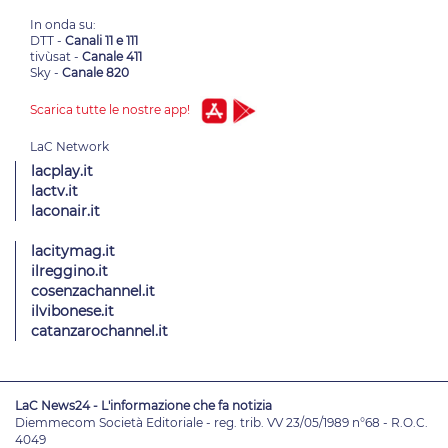
In onda su:
DTT -
Canali 11 e 111
tivùsat -
Canale 411
Sky -
Canale 820
Scarica tutte le nostre app!
lacplay.it
lactv.it
laconair.it
lacitymag.it
ilreggino.it
cosenzachannel.it
ilvibonese.it
catanzarochannel.it
LaC News24 - L'informazione che fa notizia
Diemmecom Società Editoriale - reg. trib. VV 23/05/1989 n°68 - R.O.C.
4049