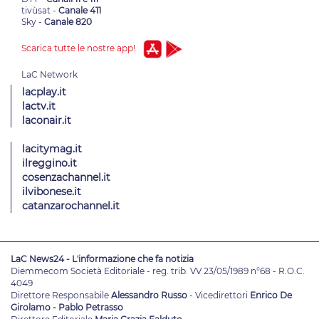
tivùsat -
Canale 411
Sky -
Canale 820
Scarica tutte le nostre app!
lacplay.it
lactv.it
laconair.it
lacitymag.it
ilreggino.it
cosenzachannel.it
ilvibonese.it
catanzarochannel.it
LaC News24 - L'informazione che fa notizia
Diemmecom Società Editoriale - reg. trib. VV 23/05/1989 n°68 - R.O.C.
4049
Direttore Responsabile
Alessandro Russo
- Vicedirettori
Enrico De
Girolamo - Pablo Petrasso