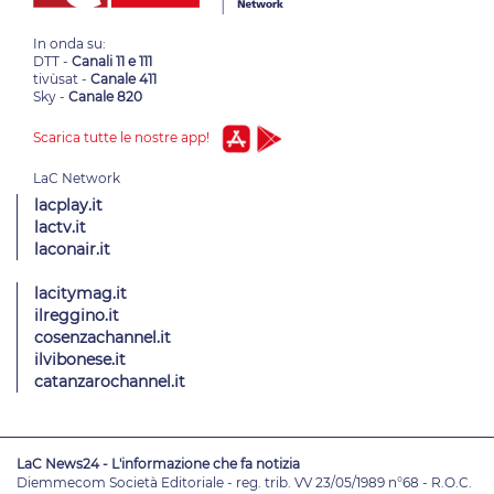
In onda su:
DTT -
Canali 11 e 111
tivùsat -
Canale 411
Sky -
Canale 820
Scarica tutte le nostre app!
lacplay.it
lactv.it
laconair.it
lacitymag.it
ilreggino.it
cosenzachannel.it
ilvibonese.it
catanzarochannel.it
LaC News24 - L'informazione che fa notizia
Diemmecom Società Editoriale - reg. trib. VV 23/05/1989 n°68 - R.O.C.