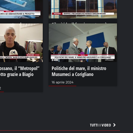
s pronta ad
Sibaritide, il frecciargento può
 il progetto
partire da Corigliano Rossano
24
18 gennaio 2023
ossano, il “Metropol”
Politiche del mare, il ministro
otto grazie a Biagio
Musumeci a Corigliano
16 aprile 2024
2
TUTTI I VIDEO