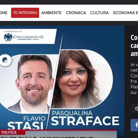
OME
TG INTEGRALI
AMBIENTE
CRONACA
CULTURA
ECONOMIA 
Co
ca
am
In 
net
Con
fra
Pas
sui