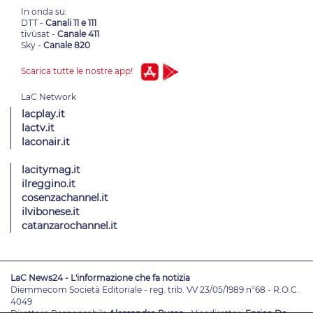
In onda su:
DTT -
Canali 11 e 111
tivùsat -
Canale 411
Sky -
Canale 820
Scarica tutte le nostre app!
lacplay.it
lactv.it
laconair.it
lacitymag.it
ilreggino.it
cosenzachannel.it
ilvibonese.it
catanzarochannel.it
LaC News24 - L'informazione che fa notizia
Diemmecom Società Editoriale - reg. trib. VV 23/05/1989 n°68 - R.O.C.
4049