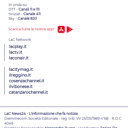
In onda su:
DTT -
Canali 11 e 111
tivùsat -
Canale 411
Sky -
Canale 820
Scarica tutte le nostre app!
lacplay.it
lactv.it
laconair.it
lacitymag.it
ilreggino.it
cosenzachannel.it
ilvibonese.it
catanzarochannel.it
LaC News24 - L'informazione che fa notizia
Diemmecom Società Editoriale - reg. trib. VV 23/05/1989 n°68 - R.O.C.
4049