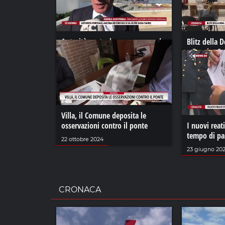
Autorità portuale, ancora record
Blitz della D
ma si va oltre Gioia Tauro
a Reggio. Co
storiche
19 dicembre 2022
11 ottobre 202
Villa, il Comune deposita le
osservazioni contro il ponte
I nuovi reati
tempo di p
22 ottobre 2024
23 giugno 202
CRONACA