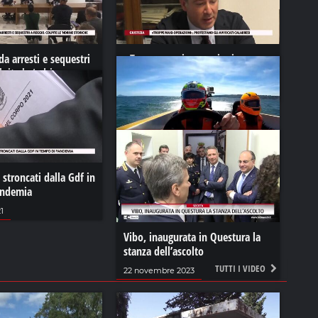
da arresti e sequestri
«Troppe maxi-operazioni»,
lpite le ‘ndrine
protestano gli avvocati calabresi
20 luglio 2023
3
Claudio Gullo in volo sull’acqua
 stroncati dalla Gdf in
09 maggio 2024
andemia
1
Vibo, inaugurata in Questura la
stanza dell’ascolto
TUTTI I VIDEO
22 novembre 2023