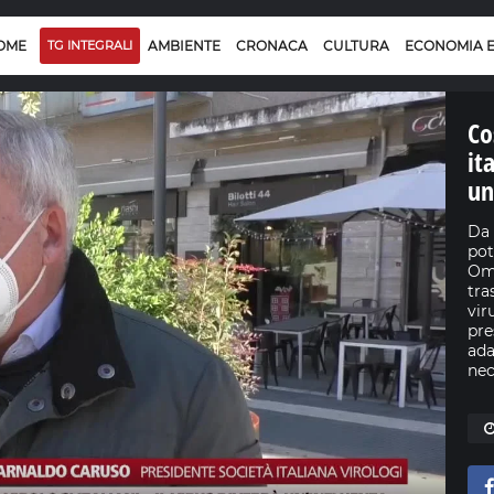
OME
TG INTEGRALI
AMBIENTE
CRONACA
CULTURA
ECONOMIA 
Co
it
un
Da 
pot
Omi
tra
vir
pre
ada
nec