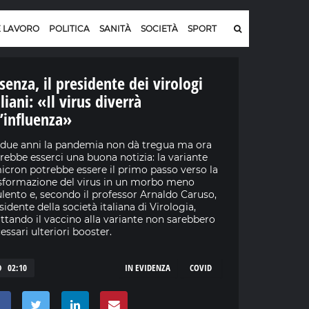
E LAVORO
POLITICA
SANITÀ
SOCIETÀ
SPORT
senza, il presidente dei virologi
aliani: «Il virus diverrà
’influenza»
due anni la pandemia non dà tregua ma ora
rebbe esserci una buona notizia: la variante
cron potrebbe essere il primo passo verso la
sformazione del virus in un morbo meno
ulento e, secondo il professor Arnaldo Caruso,
sidente della società italiana di Virologia,
ttando il vaccino alla variante non sarebbero
essari ulteriori booster.
02:10
IN EVIDENZA
COVID