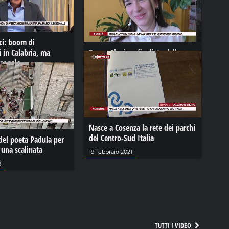
ici: boom di
 in Calabria, ma
Teresa Slaviero finalista delle
rsonale
olimpiadi di economia e finanza
12 maggio 2023
Nasce a Cosenza la rete dei parchi
del Centro-Sud Italia
i del poeta Padula per
e una scalinata
19 febbraio 2021
3
TUTTI I VIDEO