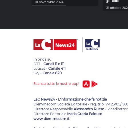
gli anni
01 novembre 2024
31 ottobre 20
In onda su:
DTT -
Canali 11 e 111
tivùsat -
Canale 411
Sky -
Canale 820
Scarica tutte le nostre app!
LaC News24 - L'informazione che fa notizia
Diemmecom Società Editoriale - reg. trib. VV 23/05/198
Direttore Responsabile
Alessandro Russo
- Vicedirettor
Direttore Editoriale
Maria Grazia Falduto
www.diemmecom.it