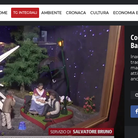
OME
TG INTEGRALI
AMBIENTE
CRONACA
CULTURA
ECONOMIA 
Co
Ba
Ina
tra
mae
att
anc