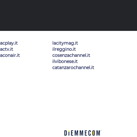
lacplay.it
lacitymag.it
lactv.it
ilreggino.it
laconair.it
cosenzachannel.it
ilvibonese.it
catanzarochannel.it