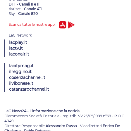
DTT -
Canali 11 e 111
tivùsat -
Canale 411
Sky -
Canale 820
Scarica tutte le nostre app!
lacplay.it
lactv.it
laconair.it
lacitymag.it
ilreggino.it
cosenzachannel.it
ilvibonese.it
catanzarochannel.it
LaC News24 - L'informazione che fa notizia
Diemmecom Società Editoriale - reg. trib. VV 23/05/1989 n°68 - R.O.C.
4049
Direttore Responsabile
Alessandro Russo
- Vicedirettori
Enrico De
Girolamo - Pablo Petrasso