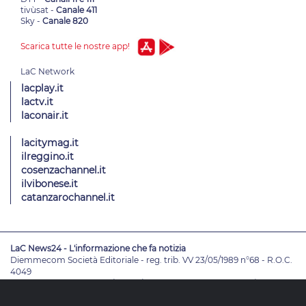
tivùsat -
Canale 411
Sky -
Canale 820
Scarica tutte le nostre app!
lacplay.it
lactv.it
laconair.it
lacitymag.it
ilreggino.it
cosenzachannel.it
ilvibonese.it
catanzarochannel.it
LaC News24 - L'informazione che fa notizia
Diemmecom Società Editoriale - reg. trib. VV 23/05/1989 n°68 - R.O.C.
4049
Direttore Responsabile
Alessandro Russo
- Vicedirettori
Enrico De
Girolamo - Pablo Petrasso