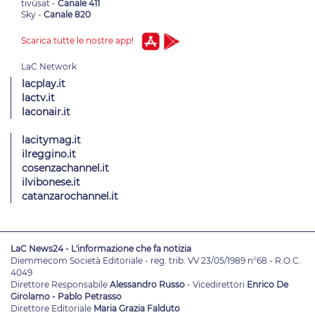
tivùsat -
Canale 411
Sky -
Canale 820
Scarica tutte le nostre app!
lacplay.it
lactv.it
laconair.it
lacitymag.it
ilreggino.it
cosenzachannel.it
ilvibonese.it
catanzarochannel.it
LaC News24 - L'informazione che fa notizia
Diemmecom Società Editoriale - reg. trib. VV 23/05/1989 n°68 - R.O.C.
4049
Direttore Responsabile
Alessandro Russo
- Vicedirettori
Enrico De
Girolamo - Pablo Petrasso
Direttore Editoriale
Maria Grazia Falduto