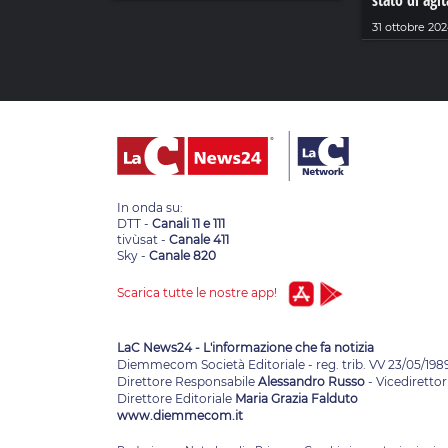
stato di agi
31 ottobre 20
In onda su:
DTT -
Canali 11 e 111
tivùsat -
Canale 411
Sky -
Canale 820
Scarica tutte le nostre app!
LaC News24 - L'informazione che fa notizia
Diemmecom Società Editoriale - reg. trib. VV 23/05/198
Direttore Responsabile
Alessandro Russo
- Vicedirettor
Direttore Editoriale
Maria Grazia Falduto
www.diemmecom.it