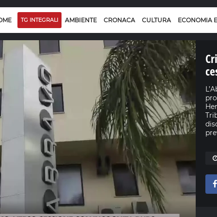
OME
TG INTEGRALI
AMBIENTE
CRONACA
CULTURA
ECONOMIA 
Cr
ce
L’A
pro
Her
Tri
dis
pre