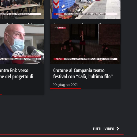
ce il distretto del
Crotone, verso lo stato di
di Pitagora”
agitazione del personale Akrea
21
30 novembre 2021
ntra Eni: verso
Crotone al Campania teatro
ne del progetto di
festival con “Calà, l’ultimo filo”
10 giugno 2021
TUTTI I VIDEO