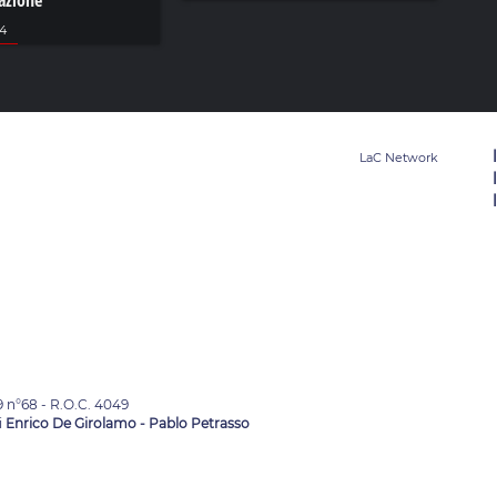
tazione
24
9 n°68 - R.O.C. 4049
i
Enrico De Girolamo - Pablo Petrasso