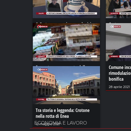
A Crotone screening oncologici
Crotone, nas
gratuiti in memoria di Francesco
cibo “Terre 
15 ottobre 2021
20 ottobre 20
Scoperto supermercato della
Comune inco
droga: 12 arresti a Crotone
rimodulazio
bonifica
23 febbraio 2021
28 aprile 2021
Tra storia e leggenda: Crotone
nella rotta di Enea
ECONOMIA E LAVORO
12 maggio 2021