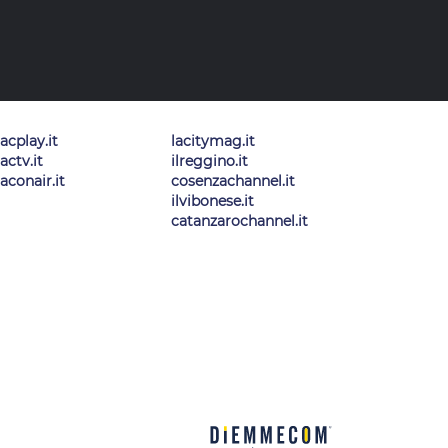
lacplay.it
lacitymag.it
lactv.it
ilreggino.it
laconair.it
cosenzachannel.it
ilvibonese.it
catanzarochannel.it