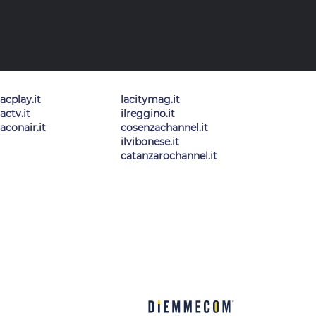
lacplay.it
lacitymag.it
lactv.it
ilreggino.it
laconair.it
cosenzachannel.it
ilvibonese.it
catanzarochannel.it