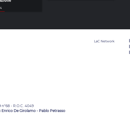
tazione
24
9 n°68 - R.O.C. 4049
i
Enrico De Girolamo - Pablo Petrasso