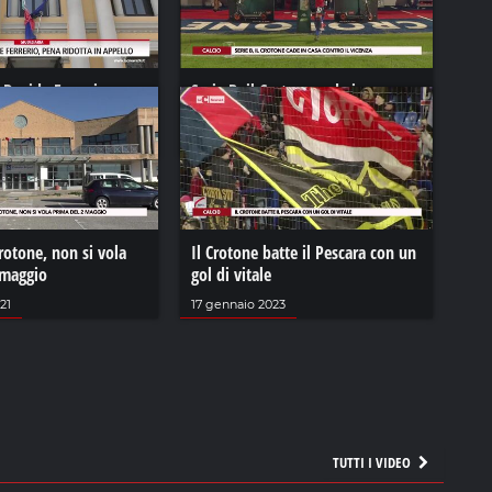
 Davide Ferrerio,
Serie B, il Crotone cade in casa
 in appello
contro il Vicenza
4
27 novembre 2021
rotone, non si vola
Il Crotone batte il Pescara con un
 maggio
gol di vitale
21
17 gennaio 2023
TUTTI I VIDEO