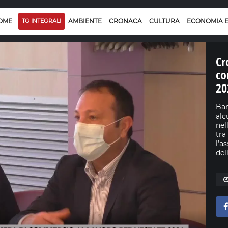
OME
TG INTEGRALI
AMBIENTE
CRONACA
CULTURA
ECONOMIA 
Cr
co
20
Ban
alc
nel
tra
l’a
del