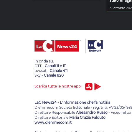
stato di agi
31 ottobre 20
In onda su:
DTT -
Canali 11 e 111
tivùsat -
Canale 411
Sky -
Canale 820
Scarica tutte le nostre app!
LaC News24 - L'informazione che fa notizia
Diemmecom Società Editoriale - reg. trib. VV 23/05/198
Direttore Responsabile
Alessandro Russo
- Vicedirettor
Direttore Editoriale
Maria Grazia Falduto
www.diemmecom.it