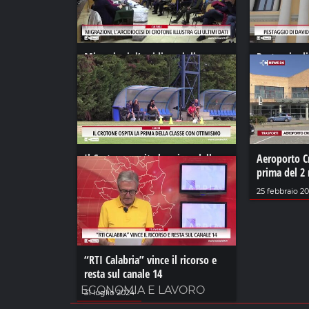
Migrazioni, l’arcidiocesi di
Pestaggio di
Crotone illustra gli ultimi dati
pena ridotta
13 novembre 2023
08 luglio 202
Il Crotone ospita la prima della
Aeroporto C
classe con ottimismo
prima del 2
30 ottobre 2024
25 febbraio 20
“RTI Calabria” vince il ricorso e
resta sul canale 14
ECONOMIA E LAVORO
31 luglio 2024